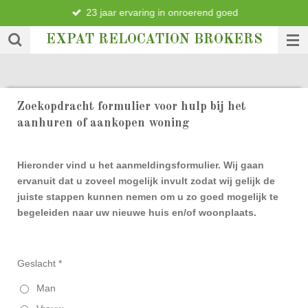
23 jaar ervaring in onroerend goed
Ga
direct
EXPAT RELOCATION BROKERS
naar
de
hoofdinhoud
Zoekopdracht formulier voor hulp bij het
aanhuren of aankopen woning
Hieronder vind u het aanmeldingsformulier. Wij gaan
ervanuit dat u zoveel mogelijk invult zodat wij gelijk de
juiste stappen kunnen nemen om u zo goed mogelijk te
begeleiden naar uw nieuwe huis en/of woonplaats.
Geslacht *
Man