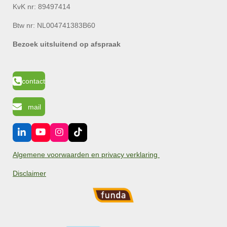
KvK nr:
89497414
Btw nr: NL004741383B60
Bezoek uitsluitend op afspraak
contact
mail
L
Y
I
T
i
o
n
i
n
u
s
k
Algemene voorwaarden en privacy verklaring
k
T
t
T
e
u
a
o
Disclaimer
d
b
g
k
I
e
r
n
a
m