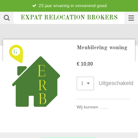
23 jaar ervaring in onroerend goed
Ga
direct
EXPAT RELOCATION BROKERS
naar
de
hoofdinhoud
Meubilering woning
€ 10,00
Uitgeschakeld
Wij kunnen .......