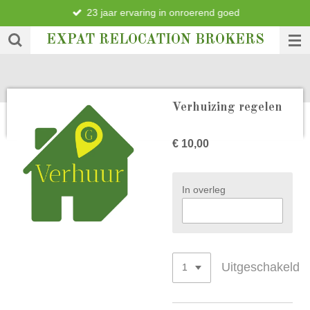
23 jaar ervaring in onroerend goed
Ga
direct
EXPAT RELOCATION BROKERS
naar
de
hoofdinhoud
Verhuizing regelen
€ 10,00
In overleg
Uitgeschakeld