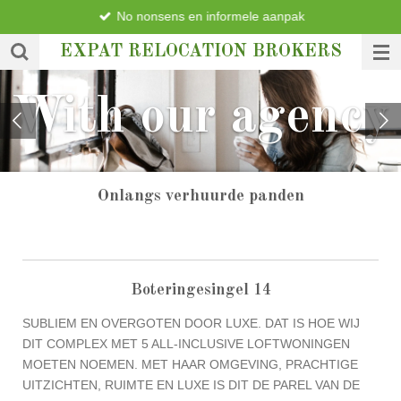
No nonsens en informele aanpak
Ga
direct
EXPAT RELOCATION BROKERS
naar
We make your
de
hoofdinhoud
expectation our
care
Onlangs verhuurde panden
Boteringesingel 14
SUBLIEM EN OVERGOTEN DOOR LUXE. DAT IS HOE WIJ
DIT COMPLEX MET 5 ALL-INCLUSIVE LOFTWONINGEN
MOETEN NOEMEN. MET HAAR OMGEVING, PRACHTIGE