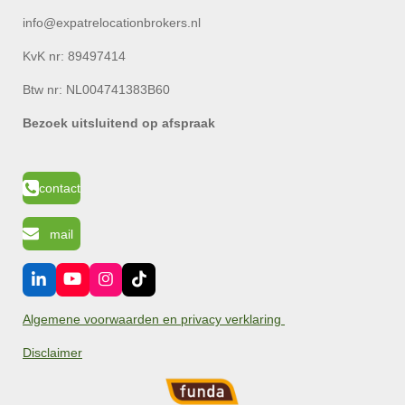
9724 BA Groningen
info@expatrelocationbrokers.nl
KvK nr:
89497414
Btw nr: NL004741383B60
Bezoek uitsluitend op afspraak
contact
mail
L
Y
I
T
i
o
n
i
n
u
s
k
Algemene voorwaarden en privacy verklaring
k
T
t
T
e
u
a
o
Disclaimer
d
b
g
k
I
e
r